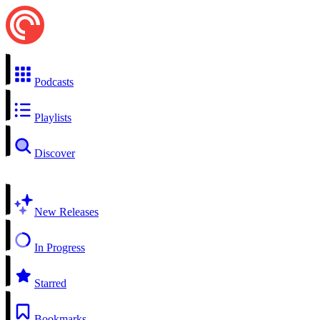
Podcasts
Playlists
Discover
New Releases
In Progress
Starred
Bookmarks