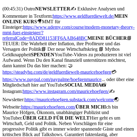
(00:45:31) Outro
NEWSLETTER
✍️ Exklusive Analysen und
Kommentare in Textform:
https://www.geldfuerdiewelt.de/
MEIN
ONLINE KURS
🎥MMT für
Einsteiger:
https://www.udemy.com/course/modern-monetary-theory-
mmt-fuer-einsteiger/?
referralCode=8ADD81153FF6AAB648BC
MEINE BÜCHER
📘
TEUER: Die Wahrheit über Inflation, ihre Profiteure und das
Versagen der Politik📘 Der neue Wirtschaftskrieg 📘 Mythos
Geldknappheit
SPENDEN
YouTube-Videos zu produzieren ist viel
Aufwand. Wenn Du den Kanal finanziell unterstützen möchtest,
dann kannst Du das hier machen: 🤝
https://steadyhq.com/de/geldfuerdiewelt-mauricehoefgen
💳
https://www.paypal.com/paypalme/hoefgenmaurice
... oder über eine
Mitgliedschaft hier auf YouTube
SOCIAL MEDIA
📸
Instagram:
https://www.instagram.com/mauricehoefgen/
✍️
Newsletter:
https://mauricehoefgen.substack.com/welcome
🌏
Webseite:
https://mauricehoefgen.com/
ÜBER MICH
Ich bin
Maurice Höfgen, Ökonom, unabhängiger Publizist und
YouTuber.
ÜBER GELD FÜR DIE WELT
Hier geht es um
Wirtschaft, Geld und Politik. Neben Vorschlägen für eine
progressive Politik gibt es immer wieder spannende Gäste und einen
kritischen Blick auf Talkshows. Garantiert faktenlastig, aber