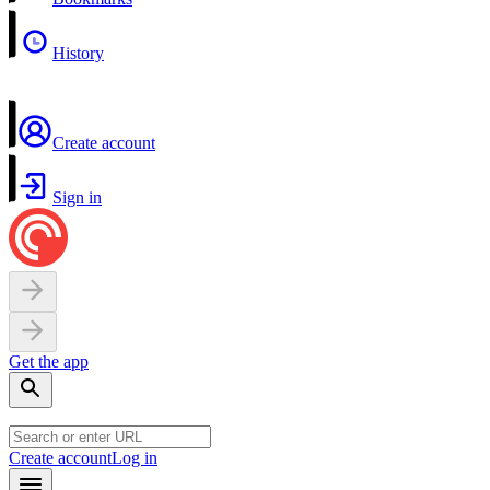
History
Create account
Sign in
Get the app
Create account
Log in