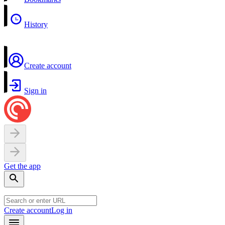
History
Create account
Sign in
Get the app
Create account
Log in