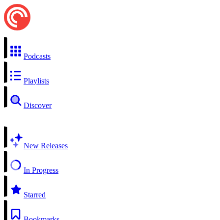
Podcasts
Playlists
Discover
New Releases
In Progress
Starred
Bookmarks