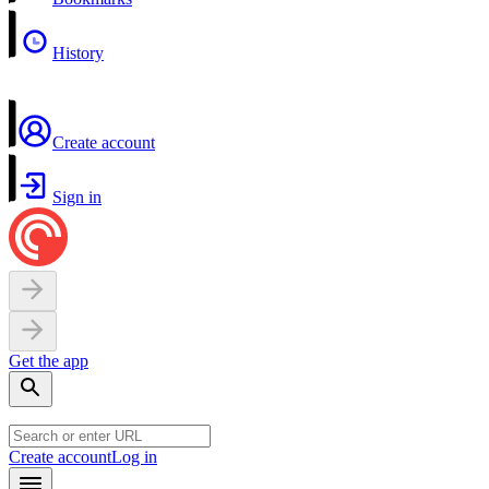
History
Create account
Sign in
Get the app
Create account
Log in