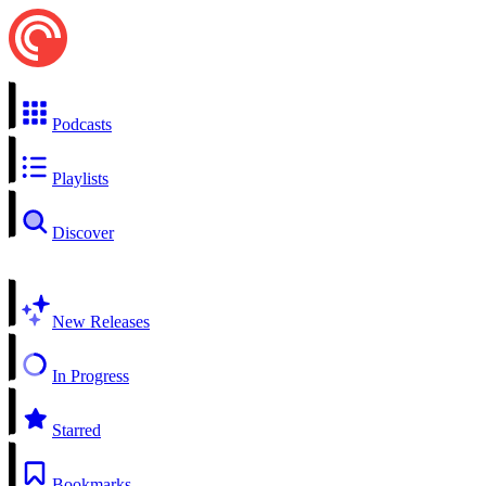
Podcasts
Playlists
Discover
New Releases
In Progress
Starred
Bookmarks