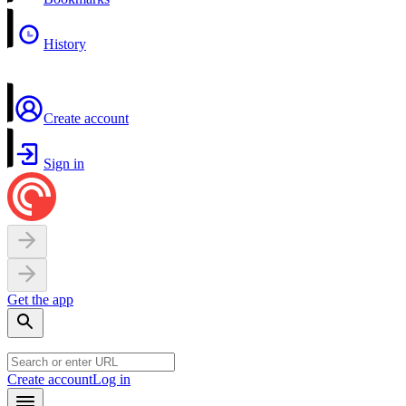
History
Create account
Sign in
Get the app
Create account
Log in