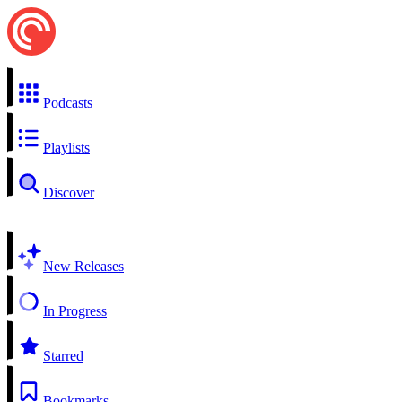
Podcasts
Playlists
Discover
New Releases
In Progress
Starred
Bookmarks