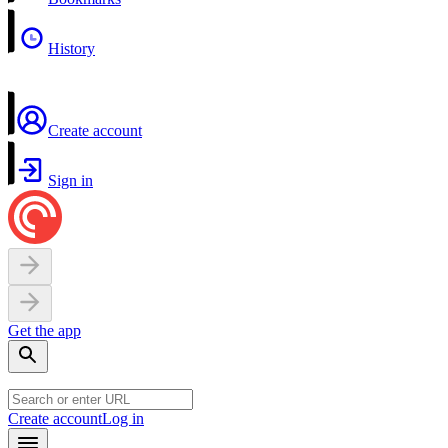
History
Create account
Sign in
Get the app
Create account
Log in