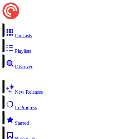
Podcasts
Playlists
Discover
New Releases
In Progress
Starred
Bookmarks