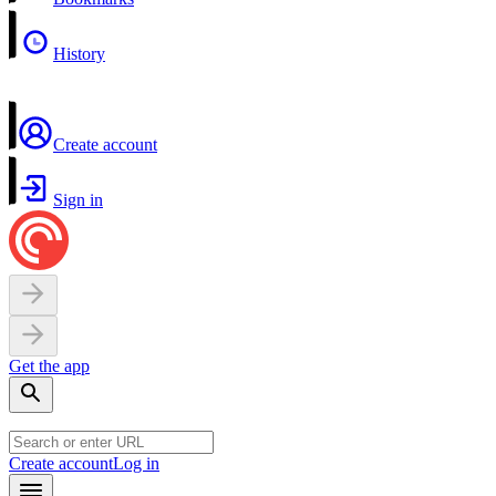
History
Create account
Sign in
Get the app
Create account
Log in