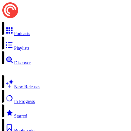
Podcasts
Playlists
Discover
New Releases
In Progress
Starred
Bookmarks