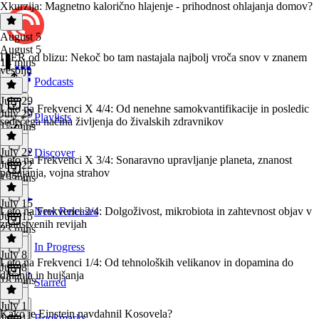
Xkurzija: Magnetno kalorično hlajenje - prihodnost ohlajanja domov?
August 5
August 5
ITER od blizu: Nekoč bo tam nastajala najbolj vroča snov v znanem
14 mins
vesolju
Podcasts
July 29
Leto na Frekvenci X 4/4: Od nenehne samokvantifikacije in posledic
July 29
Playlists
sedečega načina življenja do živalskih zdravnikov
17 mins
July 22
Discover
Leto na Frekvenci X 3/4: Sonaravno upravljanje planeta, znanost
July 22
pogajanja, vojna strahov
19 mins
July 15
Leto na Frekvenci 2/4: Dolgoživost, mikrobiota in zahtevnost objav v
New Releases
July 15
znanstvenih revijah
23 mins
In Progress
July 8
Leto na Frekvenci 1/4: Od tehnoloških velikanov in dopamina do
July 8
dihanja in hujšanja
18 mins
Starred
July 1
Kako je Einstein navdahnil Kosovela?
Bookmarks
July 1