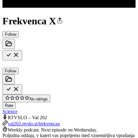
Frekvenca X
Follow
Follow
No ratings
Rate
Science
RTVSLO – Val 202
val202.rtvslo.si/frekvencax
Weekly podcast.
Next episode on
Wednesday
.
Poljudna oddaja, v kateri vas popeljemo med vznemirljiva vprašanja