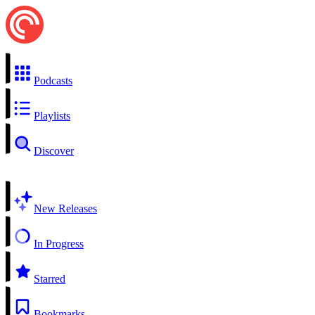
Podcasts
Playlists
Discover
New Releases
In Progress
Starred
Bookmarks