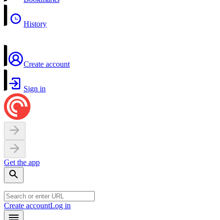
History
Create account
Sign in
Get the app
Create account
Log in