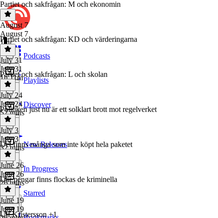
Partiet och sakfrågan: M och ekonomin
August 7
August 7
Partiet och sakfrågan: KD och värderingarna
1 hr
Podcasts
July 31
July 31
Partiet och sakfrågan: L och skolan
1h 11m
Playlists
July 24
July 24
Discover
Politiken just nu är ett solklart brott mot regelverket
52 mins
July 3
July 3
Det finns många som inte köpt hela paketet
New Releases
32 mins
June 26
In Progress
June 26
Där pengar finns flockas de kriminella
26 mins
Starred
June 19
June 19
Ulf Kristersson +1
Bookmarks
26 mins