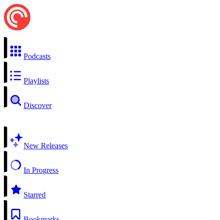
Podcasts
Playlists
Discover
New Releases
In Progress
Starred
Bookmarks