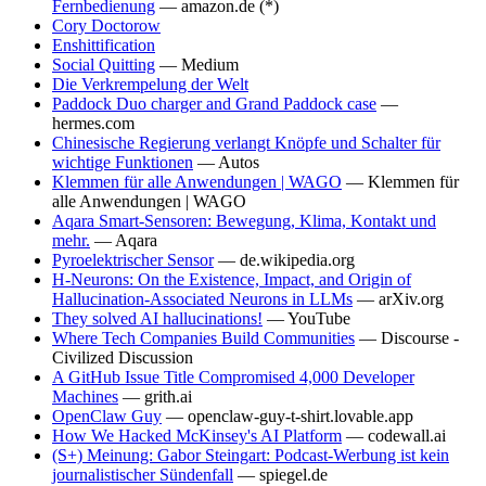
Fernbedienung
— amazon.de (*)
Cory Doctorow
Enshittification
Social Quitting
— Medium
Die Verkrempelung der Welt
Paddock Duo charger and Grand Paddock case
—
hermes.com
Chinesische Regierung verlangt Knöpfe und Schalter für
wichtige Funktionen
— Autos
Klemmen für alle Anwendungen | WAGO
— Klemmen für
alle Anwendungen | WAGO
Aqara Smart-Sensoren: Bewegung, Klima, Kontakt und
mehr.
— Aqara
Pyroelektrischer Sensor
— de.wikipedia.org
H-Neurons: On the Existence, Impact, and Origin of
Hallucination-Associated Neurons in LLMs
— arXiv.org
They solved AI hallucinations!
— YouTube
Where Tech Companies Build Communities
— Discourse -
Civilized Discussion
A GitHub Issue Title Compromised 4,000 Developer
Machines
— grith.ai
OpenClaw Guy
— openclaw-guy-t-shirt.lovable.app
How We Hacked McKinsey's AI Platform
— codewall.ai
(S+) Meinung: Gabor Steingart: Podcast-Werbung ist kein
journalistischer Sündenfall
— spiegel.de