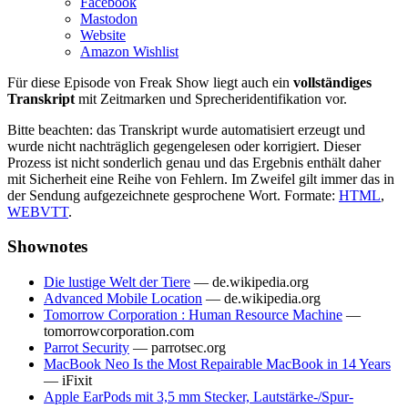
Facebook
Mastodon
Website
Amazon Wishlist
Für diese Episode von Freak Show liegt auch ein
vollständiges
Transkript
mit Zeitmarken und Sprecheridentifikation vor.
Bitte beachten: das Transkript wurde automatisiert erzeugt und
wurde nicht nachträglich gegengelesen oder korrigiert. Dieser
Prozess ist nicht sonderlich genau und das Ergebnis enthält daher
mit Sicherheit eine Reihe von Fehlern. Im Zweifel gilt immer das in
der Sendung aufgezeichnete gesprochene Wort. Formate:
HTML
,
WEBVTT
.
Shownotes
Die lustige Welt der Tiere
— de.wikipedia.org
Advanced Mobile Location
— de.wikipedia.org
Tomorrow Corporation : Human Resource Machine
—
tomorrowcorporation.com
Parrot Security
— parrotsec.org
MacBook Neo Is the Most Repairable MacBook in 14 Years
— iFixit
Apple EarPods mit 3,5 mm Stecker, Lautstärke-/Spur-