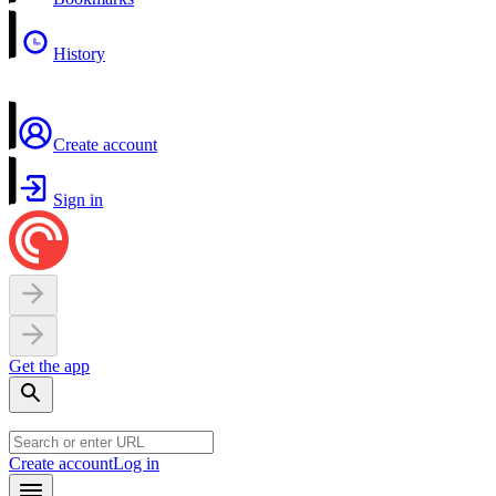
History
Create account
Sign in
Get the app
Create account
Log in