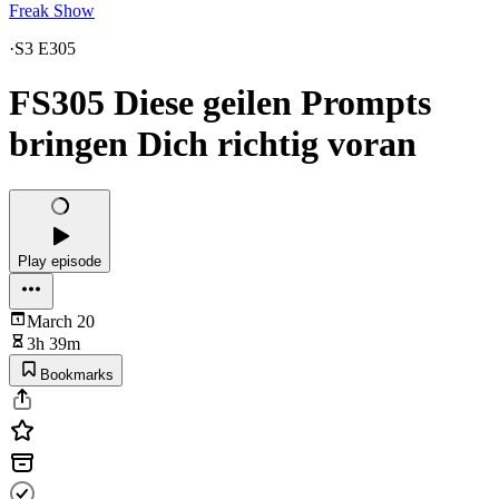
Freak Show
·
S3 E305
FS305 Diese geilen Prompts
bringen Dich richtig voran
Play episode
March 20
3h 39m
Bookmarks