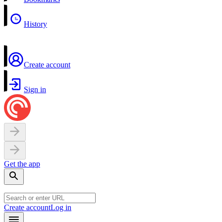
History
Create account
Sign in
Get the app
Create account
Log in