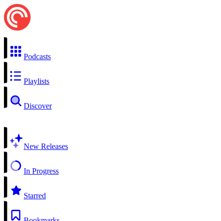
Podcasts
Playlists
Discover
New Releases
In Progress
Starred
Bookmarks