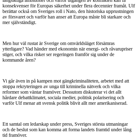
långsiktiga ambitioner och varför utgången av konflikten kan få
konsekvenser för Europas säkerhet under flera decennier framåt. Ulf
berättar också om Sveriges roll i Nato, den historiska upprustningen
av försvaret och varför han anser att Europa måste bli starkare och
mer självständigt.
Men hur väl rustat är Sverige om omvärldsläget försämras
ytterligare? Vad händer med ekonomin när energi- och råvarupriser
stiger, och vilka risker ser regeringen framför sig under de
kommande åren?
Vi går även in på kampen mot gängkriminaliteten, arbetet med att
stoppa rekryteringen av unga till kriminella nätverk och vilka
reformer som väntar framöver. Dessutom diskuterar vi det allt
hårdare debattklimatet, sociala medier, politisk polarisering och
varför Ulf menar att svensk politik blivit allt mer amerikaniserad.
Ett samtal om ledarskap under press, Sveriges största utmaningar
och de beslut som kan komma att forma landets framtid under lång
tid framöver.