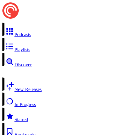
Podcasts
Playlists
Discover
New Releases
In Progress
Starred
Bookmarks