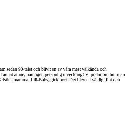
ram sedan 90-talet och blivit en av våra mest välkända och
 helt annat ämne, nämligen personlig utveckling! Vi pratar om hur man
ristins mamma, Lill-Babs, gick bort. Det blev ett väldigt fint och