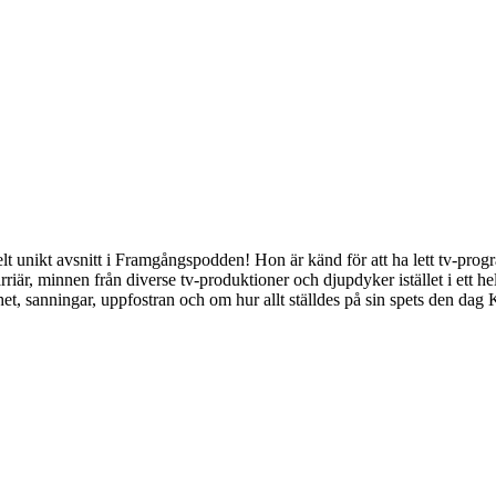
lt unikt avsnitt i Framgångspodden! Hon är känd för att ha lett tv-prog
arriär, minnen från diverse tv-produktioner och djupdyker istället i ett
t, sanningar, uppfostran och om hur allt ställdes på sin spets den dag K