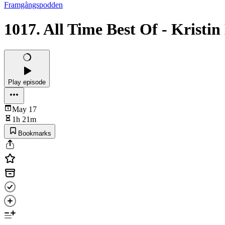
Framgångspodden
1017. All Time Best Of - Kristin 
Play episode
May 17
1h 21m
Bookmarks