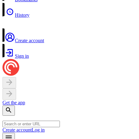
History
Create account
Sign in
Get the app
Create account
Log in