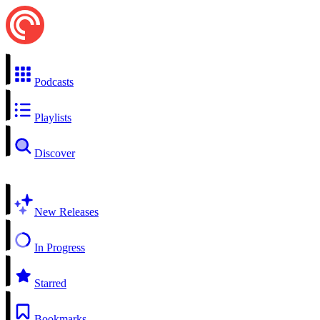
Podcasts
Playlists
Discover
New Releases
In Progress
Starred
Bookmarks