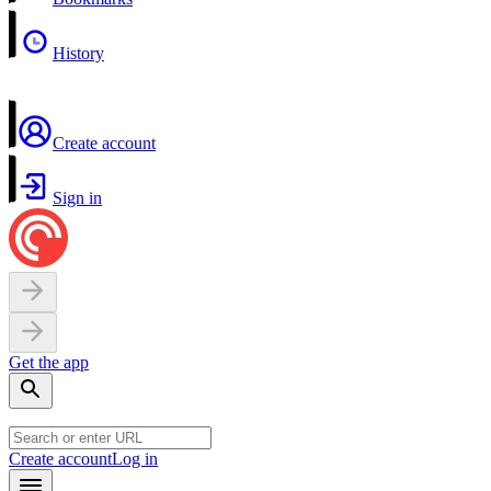
History
Create account
Sign in
Get the app
Create account
Log in