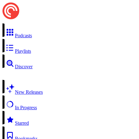
Podcasts
Playlists
Discover
New Releases
In Progress
Starred
Bookmarks