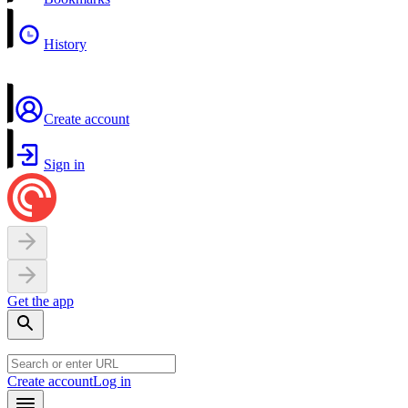
History
Create account
Sign in
Get the app
Create account
Log in