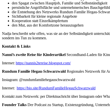
den Spagat zwischen Hauptjob, Familie und Selbstständigkeit
persönliche Angriffsfläche und unternehmerisches Bauchgefühl
die Entstehung des Netzwerks Rundum Familie Hegau-Schwa
Sichtbarkeit für kleine regionale Angebote
Kooperation statt Einzelkämpfertum
den Mut, aus der Komfortzone herauszugehen
Nadja beschreibt sehr offen, was sie an der Selbständigkeit unterschä
sondern ins Tun zu kommen.
Kontakt & Links
Nanni’s zweite Reise für Kinderartikel
Secondhand-Laden für Kinde
Internet:
https://nannis2tereise.blogspot.com/
Rundum Familie Hegau-Schwarzwald
Regionales Netzwerk für Ang
Instagram: @rundumfamiliehegauschwarzwald
Internet:
https://bio.site/RundumFamilieHegauSchwarzwald
Kontakt zum Netzwerk: per Direktnachricht über Instagram oder Wha
Founder Talks
Der Podcast zu Startup, Existenzgründung, Unternehm