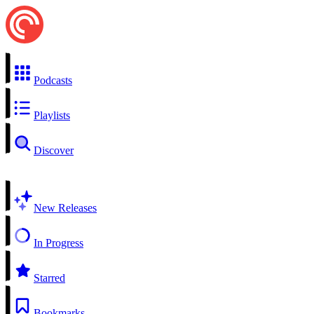
Podcasts
Playlists
Discover
New Releases
In Progress
Starred
Bookmarks