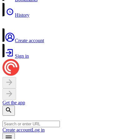
History
Create account
Sign in
Get the app
Create account
Log in