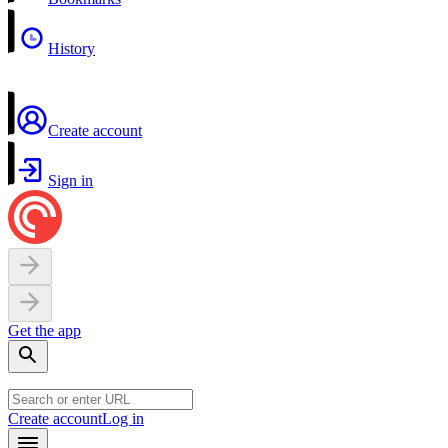
History
Create account
Sign in
Get the app
Create account
Log in