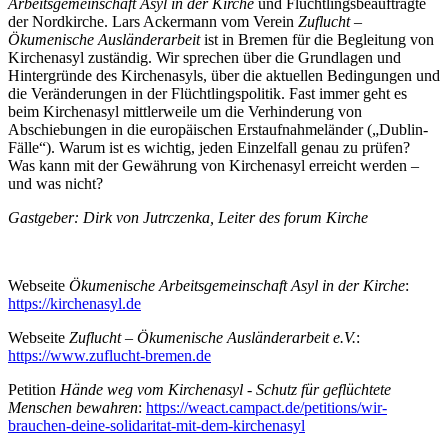
Arbeitsgemeinschaft Asyl in der Kirche
und Flüchtlingsbeauftragte
der Nordkirche. Lars Ackermann vom Verein
Zuflucht –
Ökumenische Ausländerarbeit
ist in Bremen für die Begleitung von
Kirchenasyl zuständig. Wir sprechen über die Grundlagen und
Hintergründe des Kirchenasyls, über die aktuellen Bedingungen und
die Veränderungen in der Flüchtlingspolitik. Fast immer geht es
beim Kirchenasyl mittlerweile um die Verhinderung von
Abschiebungen in die europäischen Erstaufnahmeländer („Dublin-
Fälle“). Warum ist es wichtig, jeden Einzelfall genau zu prüfen?
Was kann mit der Gewährung von Kirchenasyl erreicht werden –
und was nicht?
Gastgeber: Dirk von Jutrczenka, Leiter des forum Kirche
Webseite
Ökumenische Arbeitsgemeinschaft Asyl in der Kirche
:
https://kirchenasyl.de
Webseite
Zuflucht – Ökumenische Ausländerarbeit e.V.
:
https://www.zuflucht-bremen.de
Petition
Hände weg vom Kirchenasyl - Schutz für geflüchtete
Menschen bewahren
:
https://weact.campact.de/petitions/wir-
brauchen-deine-solidaritat-mit-dem-kirchenasyl