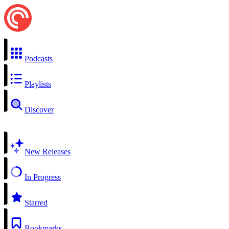
Podcasts
Playlists
Discover
New Releases
In Progress
Starred
Bookmarks