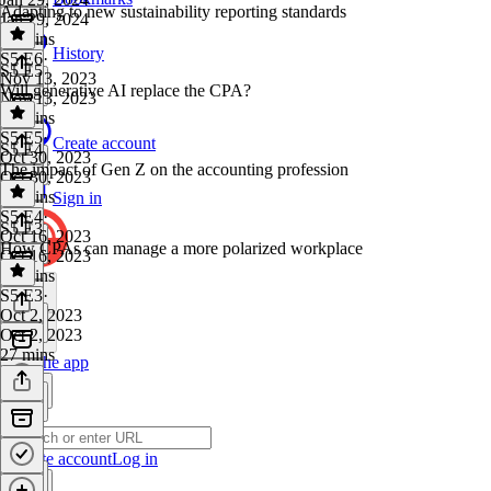
Adapting to new sustainability reporting standards
Jan 29, 2024
26 mins
History
S5 E6
·
S5 E5
Nov 13, 2023
Will generative AI replace the CPA?
Nov 13, 2023
19 mins
S5 E5
·
Create account
S5 E4
Oct 30, 2023
The impact of Gen Z on the accounting profession
Oct 30, 2023
25 mins
Sign in
S5 E4
·
S5 E3
Oct 16, 2023
How CPAs can manage a more polarized workplace
Oct 16, 2023
25 mins
S5 E3
·
Oct 2, 2023
Oct 2, 2023
27 mins
Get the app
Create account
Log in