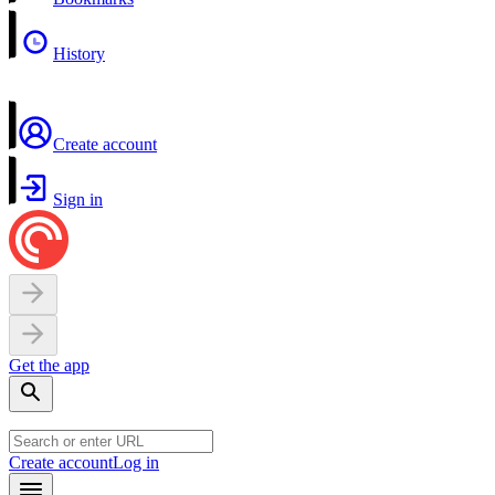
History
Create account
Sign in
Get the app
Create account
Log in