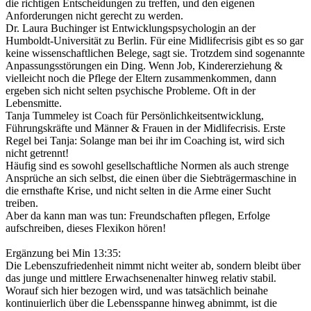
die richtigen Entscheidungen zu treffen, und den eigenen
Anforderungen nicht gerecht zu werden.
Dr. Laura Buchinger ist Entwicklungspsychologin an der
Humboldt-Universität zu Berlin. Für eine Midlifecrisis gibt es so gar
keine wissenschaftlichen Belege, sagt sie. Trotzdem sind sogenannte
Anpassungsstörungen ein Ding. Wenn Job, Kindererziehung &
vielleicht noch die Pflege der Eltern zusammenkommen, dann
ergeben sich nicht selten psychische Probleme. Oft in der
Lebensmitte.
Tanja Tummeley ist Coach für Persönlichkeitsentwicklung,
Führungskräfte und Männer & Frauen in der Midlifecrisis. Erste
Regel bei Tanja: Solange man bei ihr im Coaching ist, wird sich
nicht getrennt!
Häufig sind es sowohl gesellschaftliche Normen als auch strenge
Ansprüche an sich selbst, die einen über die Siebträgermaschine in
die ernsthafte Krise, und nicht selten in die Arme einer Sucht
treiben.
Aber da kann man was tun: Freundschaften pflegen, Erfolge
aufschreiben, dieses Flexikon hören!
Ergänzung bei Min 13:35:
Die Lebenszufriedenheit nimmt nicht weiter ab, sondern bleibt über
das junge und mittlere Erwachsenenalter hinweg relativ stabil.
Worauf sich hier bezogen wird, und was tatsächlich beinahe
kontinuierlich über die Lebensspanne hinweg abnimmt, ist die