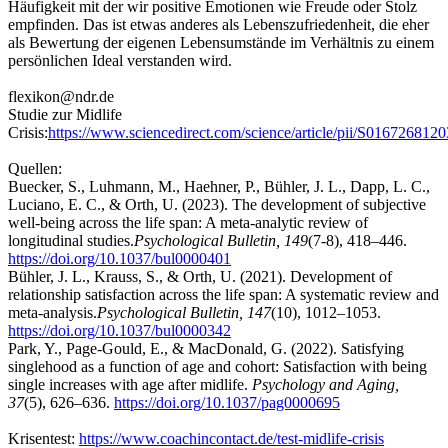
Häufigkeit mit der wir positive Emotionen wie Freude oder Stolz
empfinden. Das ist etwas anderes als Lebenszufriedenheit, die eher
als Bewertung der eigenen Lebensumstände im Verhältnis zu einem
persönlichen Ideal verstanden wird.
flexikon@ndr.de
Studie zur Midlife
Crisis:
https://www.sciencedirect.com/science/article/pii/S016726812
Quellen:
Buecker, S., Luhmann, M., Haehner, P., Bühler, J. L., Dapp, L. C.,
Luciano, E. C., & Orth, U. (2023). The development of subjective
well-being across the life span: A meta-analytic review of
longitudinal studies.
Psychological Bulletin, 149
(7-8), 418–446.
https://doi.org/10.1037/bul0000401
Bühler, J. L., Krauss, S., & Orth, U. (2021). Development of
relationship satisfaction across the life span: A systematic review and
meta-analysis.
Psychological Bulletin, 147
(10), 1012–1053.
https://doi.org/10.1037/bul0000342
Park, Y., Page-Gould, E., & MacDonald, G. (2022). Satisfying
singlehood as a function of age and cohort: Satisfaction with being
single increases with age after midlife.
Psychology and Aging,
37
(5), 626–636.
https://doi.org/10.1037/pag0000695
Krisentest:
https://www.coachincontact.de/test-midlife-crisis