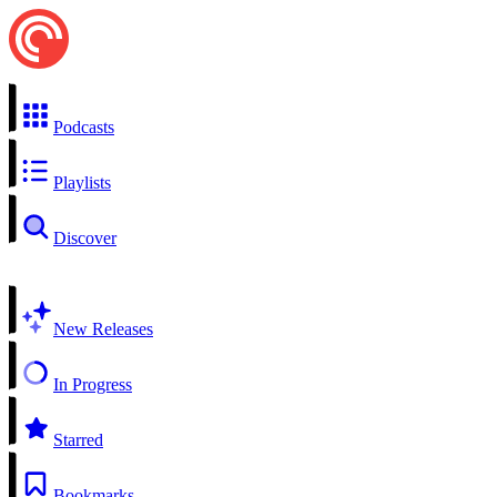
Podcasts
Playlists
Discover
New Releases
In Progress
Starred
Bookmarks