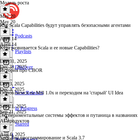
Модель роста
May 20
May 20
Как Scala Capabilities будут управлять безопасными агентами
Podcasts
April 14
April 14
Куда развивается Scala и ее новые Capabilities?
Playlists
Dec 31, 2025
Dec 31, 2025
Discover
История про CBOR
Dec 3, 2025
Dec 3, 2025
Обновляемся на Mill 1.0x и переходим на 'старый' UI Idea
New Releases
Sep 21, 2025
In Progress
Sep 21, 2025
Экспериментальные системы эффектов и путаница в названиях
AI-продуктов
Starred
Aug 6, 2025
Spec-first программирование и Scala 3.7
Bookmarks
Aug 6, 2025