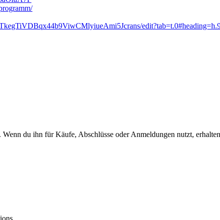
erprogramm/
6NTkegTiVDBqx44b9ViwCMlyiueAmi5Jcrans/edit?tab=t.0#heading=h.
. Wenn du ihn für Käufe, Abschlüsse oder Anmeldungen nutzt, erhalten
ions.