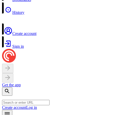
History
Create account
Sign in
Get the app
Create account
Log in