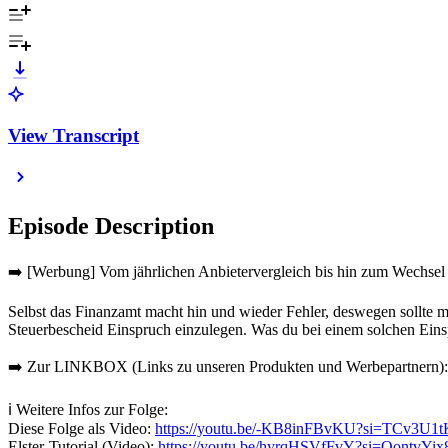
View Transcript
Episode Description
➡️ [Werbung] Vom jährlichen Anbietervergleich bis hin zum Wechsel –
Selbst das Finanzamt macht hin und wieder Fehler, deswegen sollte
Steuerbescheid Einspruch einzulegen. Was du bei einem solchen Einspr
➡️ Zur LINKBOX (Links zu unseren Produkten und Werbepartnern)
ℹ️ Weitere Infos zur Folge:
Diese Folge als Video:
https://youtu.be/-KB8inFBvKU?si=TCv3U1
Elster-Tutorial (Video):
https://youtu.be/hyrqHSVfFvY?si=OontvYi