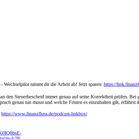
 Wechselpilot nimmt dir die Arbeit ab! Jetzt sparen:
https://link.finan
 man den Steuerbescheid immer genau auf seine Korrektheit prüfen. B
uch genau tun musst und welche Fristen es einzuhalten gilt, erfährst d
:
https://www.finanzfluss.de/podcast-linkbox/
tK0IQ8bsE-
x8aOluA7P