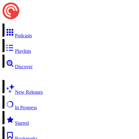
Podcasts
Playlists
Discover
New Releases
In Progress
Starred
Bookmarks