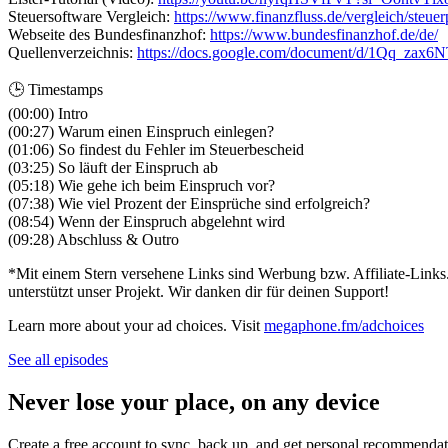
Steuersoftware Vergleich:
https://www.finanzfluss.de/vergleich/steu
Webseite des Bundesfinanzhof:
https://www.bundesfinanzhof.de/de/
Quellenverzeichnis:
https://docs.google.com/document/d/1Qq_zax
🕒 Timestamps
(00:00) Intro
(00:27) Warum einen Einspruch einlegen?
(01:06) So findest du Fehler im Steuerbescheid
(03:25) So läuft der Einspruch ab
(05:18) Wie gehe ich beim Einspruch vor?
(07:38) Wie viel Prozent der Einsprüche sind erfolgreich?
(08:54) Wenn der Einspruch abgelehnt wird
(09:28) Abschluss & Outro
*Mit einem Stern versehene Links sind Werbung bzw. Affiliate-Links
unterstützt unser Projekt. Wir danken dir für deinen Support!
Learn more about your ad choices. Visit
megaphone.fm/adchoices
See all episodes
Never lose your place, on any device
Create a free account to sync, back up, and get personal recommendat