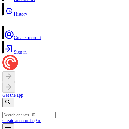
History
Create account
Sign in
Get the app
Create account
Log in