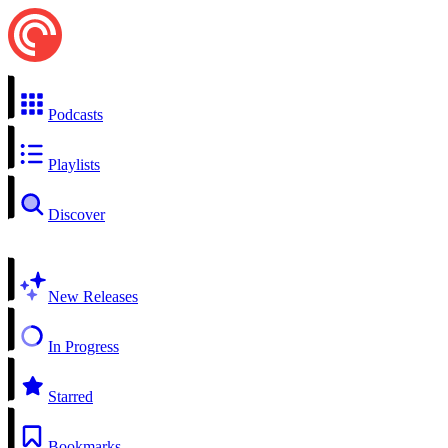
Podcasts
Playlists
Discover
New Releases
In Progress
Starred
Bookmarks