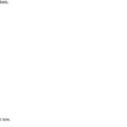
ions.
e row.