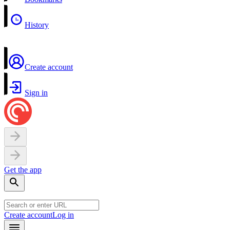
History
Create account
Sign in
Get the app
Create account
Log in