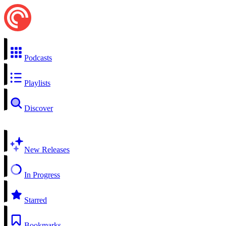
Podcasts
Playlists
Discover
New Releases
In Progress
Starred
Bookmarks