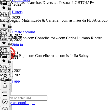
EP 1 - &Podcast: Carreiras Diversas - Pessoas LGBTQIAP+
Aug 11, 2022
58 mins
History
S3 E1
·
S2 E1
Jun 28, 2022
EP Especial - Maternidade & Carreira - com as mães da FESA Group
Jun 28, 2022
47 mins
S2 E1
·
Create account
S1 E4
May 18, 2022
EP 4 - Bate Papo com Conselheiros - com Carlos Luciano Ribeiro
May 18, 2022
43 mins
Sign in
S1 E4
·
S1 E3
Oct 5, 2021
EP 3 - Bate Papo com Conselheiros - com Isabella Saboya
Oct 5, 2021
36 mins
S1 E3
·
May 21, 2021
May 21, 2021
42 mins
Get the app
Create account
Log in