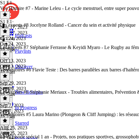
S1 E1
Vos Histoire #7 - Marine Leleu - Le cycle menstruel, entre super pouvoi
S1 E1
·
Les experts #8 Jocelyne Rolland - Cancer du sein et activité physique
Nov 17, 2023
Nov 17, 2023
Podcasts
1h 22m
Oct 24, 2023
Oct 24, 2023
Les experts #7 Stéphanie Ferrasse & Keyidi Myaro - Le Rugby au féminin
1h 39m
Playlists
Oct 13, 2023
Oct 13, 2023
Discover
Vos histoires #6 Flavie Teste : Des barres parallèles aux barres d'haltér
1h 42m
Sep 29, 2023
Sep 29, 2023
Les experts #6 Stéphanie Meriaux - Troubles alimentaires, Prévention &
New Releases
1h 51m
Sep 7, 2023
In Progress
Sep 7, 2023
Vos histoires #5 Laura Marino (Plongeon & Cliff Jumping) : les réseaux
1h 25m
Starred
Aug 25, 2023
Aug 25, 2023
#4 - Épisode spécial 1 an - Projets, nos pratiques sportives, grossophobi
Bookmarks
1h 38m