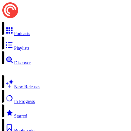
Podcasts
Playlists
Discover
New Releases
In Progress
Starred
Bookmarks