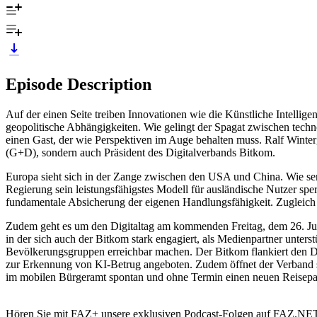
Episode Description
Auf der einen Seite treiben Innovationen wie die Künstliche Intellig
geopolitische Abhängigkeiten. Wie gelingt der Spagat zwischen techno
einen Gast, der wie Perspektiven im Auge behalten muss. Ralf Winter
(G+D), sondern auch Präsident des Digitalverbands Bitkom.
Europa sieht sich in der Zange zwischen den USA und China. Wie sens
Regierung sein leistungsfähigstes Modell für ausländische Nutzer sper
fundamentale Absicherung der eigenen Handlungsfähigkeit. Zugleich w
Zudem geht es um den Digitaltag am kommenden Freitag, dem 26. Juni 20
in der sich auch der Bitkom stark engagiert, als Medienpartner unters
Bevölkerungsgruppen erreichbar machen. Der Bitkom flankiert den D
zur Erkennung von KI-Betrug angeboten. Zudem öffnet der Verband sein
im mobilen Bürgeramt spontan und ohne Termin einen neuen Reisepa
Hören Sie mit FAZ+ unsere exklusiven Podcast-Folgen auf FAZ.NET, i