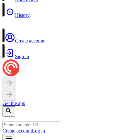
History
Create account
Sign in
Get the app
Create account
Log in