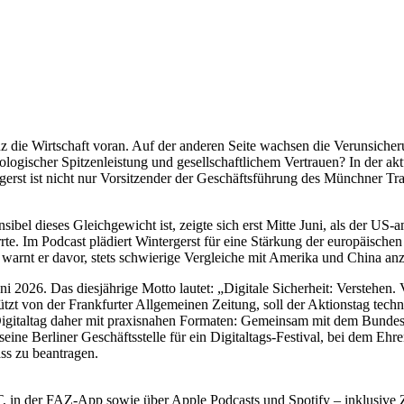
enz die Wirtschaft voran. Auf der anderen Seite wachsen die Verunsich
logischer Spitzenleistung und gesellschaftlichem Vertrauen? In der akt
gerst ist nicht nur Vorsitzender der Geschäftsführung des Münchner T
ibel dieses Gleichgewicht ist, zeigte sich erst Mitte Juni, als der U
rte. Im Podcast plädiert Wintergerst für eine Stärkung der europäischen 
arnt er davor, stets schwierige Vergleiche mit Amerika und China anz
26. Das diesjährige Motto lautet: „Digitale Sicherheit: Verstehen. Ver
tützt von der Frankfurter Allgemeinen Zeitung, soll der Aktionstag tech
igitaltag daher mit praxisnahen Formaten: Gemeinsam mit dem Bundesa
e Berliner Geschäftsstelle für ein Digitaltags-Festival, bei dem Ehrena
ss zu beantragen.
n der FAZ-App sowie über Apple Podcasts und Spotify – inklusive Zug