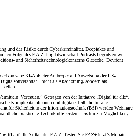
erung und das Risiko durch Cyberkriminalität, Deepfakes und
uellen Folge des F.A.Z. Digitalwirtschaft Podcasts begrüßten wir
raditions- und Sicherheitstechnologiekonzerns Giesecke+Devrient
S-amerikanische KI-Anbieter Anthropic auf Anweisung der US-
Digitalsouveränität – nicht als Abschottung, sondern als
ustellen.
mitteln. Vertrauen.“ Getragen von der Initiative „Digital für alle“,
nische Komplexität abbauen und digitale Teilhabe für alle
mt für Sicherheit in der Informationstechnik (BSI) werden Webinare
mtliche praktische Technikhilfe leisten – bis hin zur Möglichkeit,
riff auf alle Artikel der F.A.Z. Testen Sie FAZ+ jetzt 3 Monate