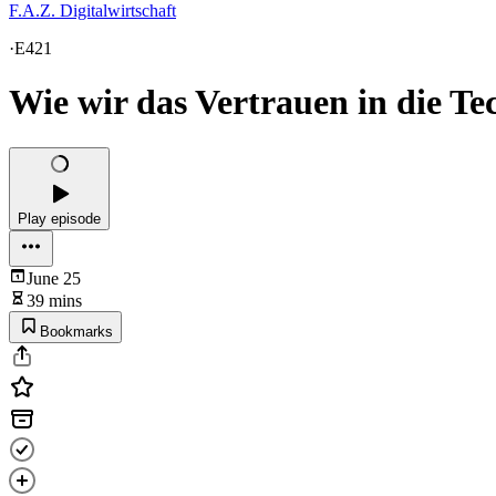
F.A.Z. Digitalwirtschaft
·
E421
Wie wir das Vertrauen in die Te
Play episode
June 25
39 mins
Bookmarks