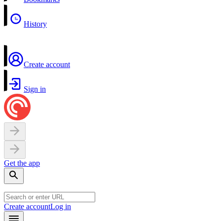
History
Create account
Sign in
Get the app
Create account
Log in