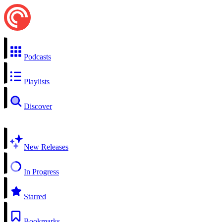
Podcasts
Playlists
Discover
New Releases
In Progress
Starred
Bookmarks