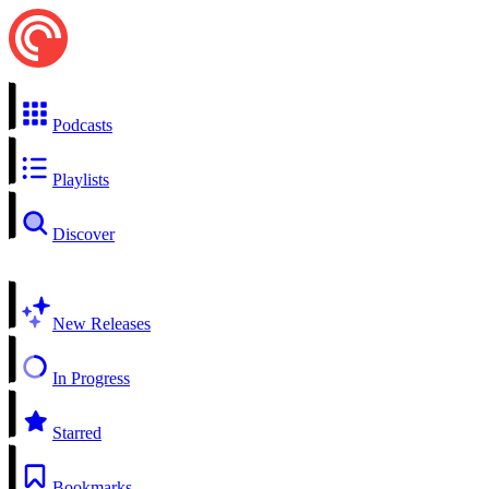
Podcasts
Playlists
Discover
New Releases
In Progress
Starred
Bookmarks