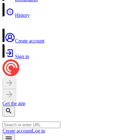
History
Create account
Sign in
Get the app
Create account
Log in