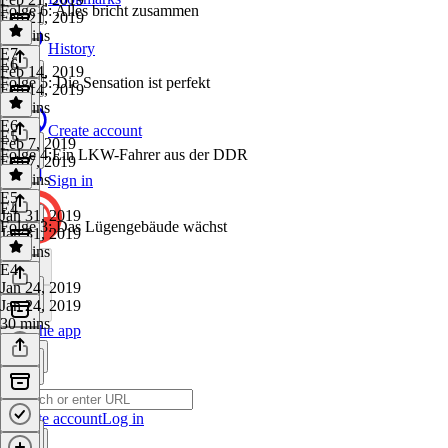
Folge 6: Alles bricht zusammen
Feb 21, 2019
44 mins
History
E7
·
E6
Feb 14, 2019
Folge 5: Die Sensation ist perfekt
Feb 14, 2019
40 mins
E6
·
Create account
E5
Feb 7, 2019
Folge 4:Ein LKW-Fahrer aus der DDR
Feb 7, 2019
45 mins
Sign in
E5
·
E4
Jan 31, 2019
Folge 3: Das Lügengebäude wächst
Jan 31, 2019
36 mins
E4
·
Jan 24, 2019
Jan 24, 2019
30 mins
Get the app
Create account
Log in