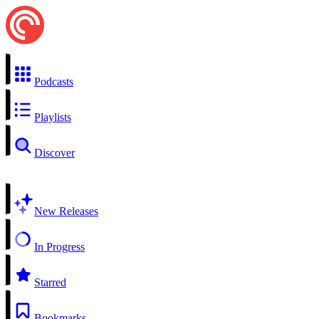
Podcasts
Playlists
Discover
New Releases
In Progress
Starred
Bookmarks