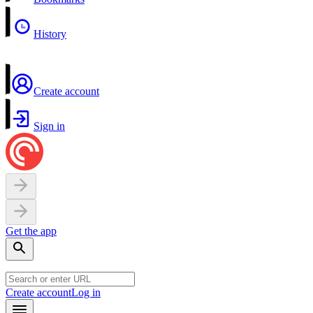
History
Create account
Sign in
Get the app
Create account
Log in