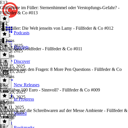
E13
Glitzertinte im Füller: Sternenhimmel oder Verstopfungs-Gefahr? -
Füllfeder & Co #013
E12
E13
·
Schulfüller: Die Welt jenseits von Lamy - Füllfeder & Co #012
July 1
Podcasts
July 1
31 mins
E12
·
E11
Nov 5, 2025
Playlists
Der Mythos Goldfeder - Füllfeder & Co #011
Nov 5, 2025
39 mins
E11
·
Discover
E10
Aug 15, 2025
Wir stellen uns den Fragen: 8 More Pen Questions - Füllfeder & Co
Aug 15, 2025
#010
36 mins
E9
New Releases
E10
·
Füller über 100 Euro - Sinnvoll? - Füllfeder & Co #009
May 29, 2025
May 29, 2025
In Progress
48 mins
E9
·
E8
Apr 11, 2025
Rückblick auf die Schreibwaren auf der Messe Ambiente - Füllfeder &
Apr 11, 2025
Starred
Co #008
31 mins
E7
Bookmarks
E8
·