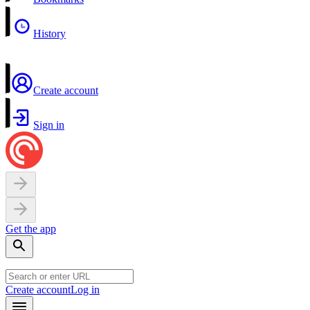
History
Create account
Sign in
Get the app
Create account
Log in