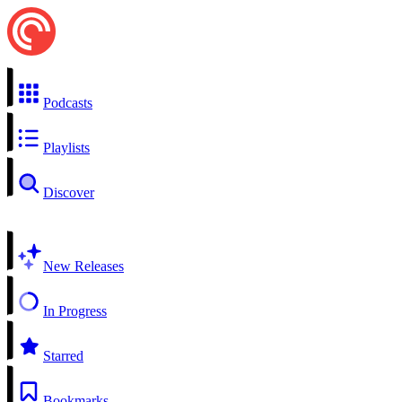
Podcasts
Playlists
Discover
New Releases
In Progress
Starred
Bookmarks