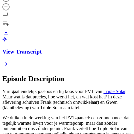
View Transcript
Episode Description
Yuri gaat eindelijk gasloos en hij koos voor PVT van
Triple Solar
.
Maar wat is dat precies, hoe werkt het, en wat kost het? In deze
aflevering schuiven Frank (technisch ontwikkelaar) en Gwen
(klantbeleving) van Triple Solar aan tafel.
We duiken in de werking van het PVT-paneel: een zonnepaneel dat
tegelijk warmte levert voor je warmtepomp, maar dan zónder
buitenunit en dus zónder geluid. Frank vertelt hoe Triple Solar van
een partnerpomp naar een volledig eigen warmtepomp is gegaan, en