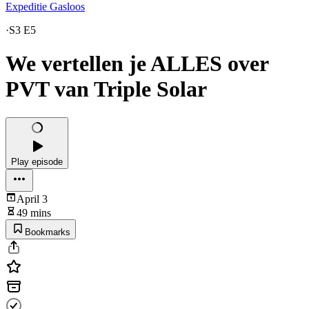
Expeditie Gasloos
·
S3 E5
We vertellen je ALLES over
PVT van Triple Solar
Play episode
April 3
49 mins
Bookmarks