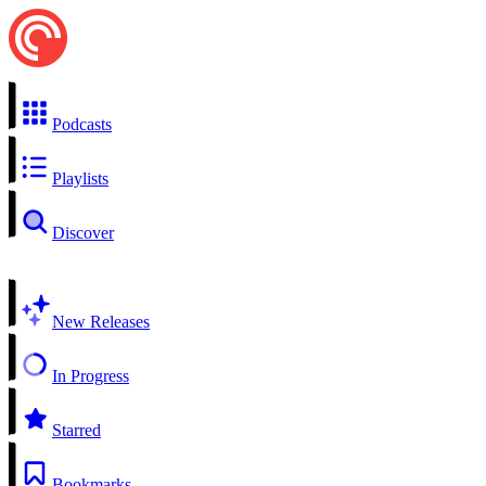
Podcasts
Playlists
Discover
New Releases
In Progress
Starred
Bookmarks