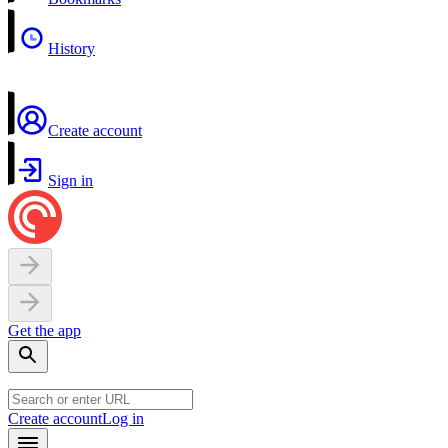
History
Create account
Sign in
Get the app
Create account
Log in