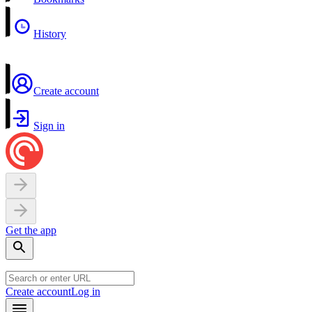
History
Create account
Sign in
Get the app
Create account
Log in