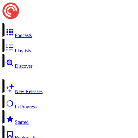
Podcasts
Playlists
Discover
New Releases
In Progress
Starred
Bookmarks