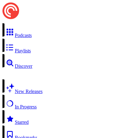
Podcasts
Playlists
Discover
New Releases
In Progress
Starred
Bookmarks