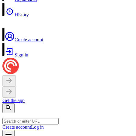
History
Create account
Sign in
Get the app
Create account
Log in