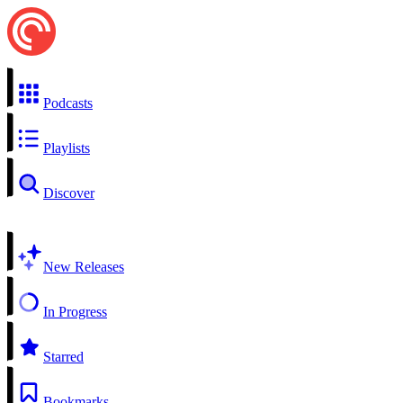
Podcasts
Playlists
Discover
New Releases
In Progress
Starred
Bookmarks