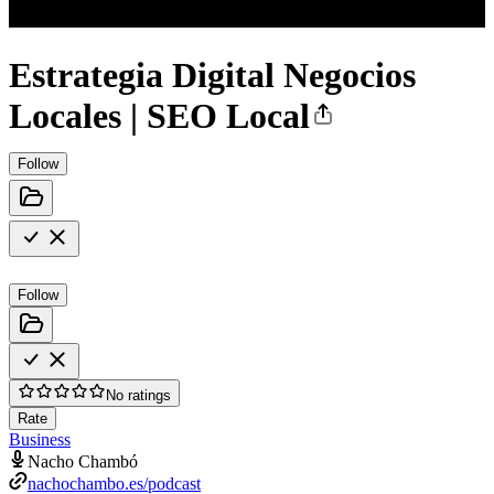
Estrategia Digital Negocios
Locales | SEO Local
Follow
Follow
No ratings
Rate
Business
Nacho Chambó
nachochambo.es/podcast