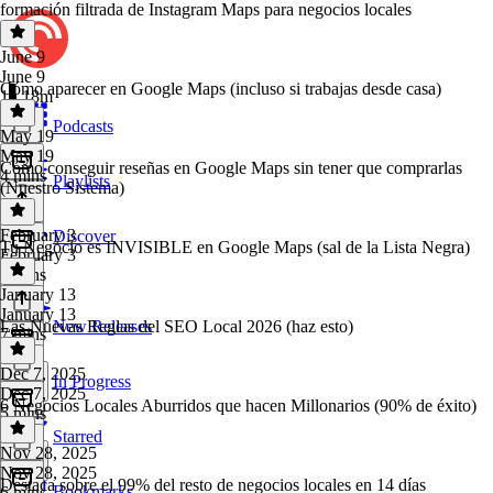
formación filtrada de Instagram Maps para negocios locales
June 9
June 9
Cómo aparecer en Google Maps (incluso si trabajas desde casa)
1h 18m
Podcasts
May 19
May 19
Cómo conseguir reseñas en Google Maps sin tener que comprarlas
4 mins
Playlists
(Nuestro Sistema)
February 3
Discover
Tu Negocio es INVISIBLE en Google Maps (sal de la Lista Negra)
February 3
4 mins
January 13
January 13
Las Nuevas Reglas del SEO Local 2026 (haz esto)
New Releases
7 mins
Dec 7, 2025
In Progress
Dec 7, 2025
6 Negocios Locales Aburridos que hacen Millonarios (90% de éxito)
5 mins
Starred
Nov 28, 2025
Nov 28, 2025
Destaca sobre el 99% del resto de negocios locales en 14 días
Bookmarks
6 mins