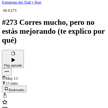
Estrategas del Trail y Run
·
S6 E273
#273 Corres mucho, pero no
estás mejorando (te explico por
qué)
Play episode
May 13
15 mins
Bookmarks