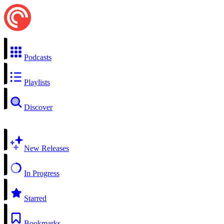
Podcasts
Playlists
Discover
New Releases
In Progress
Starred
Bookmarks