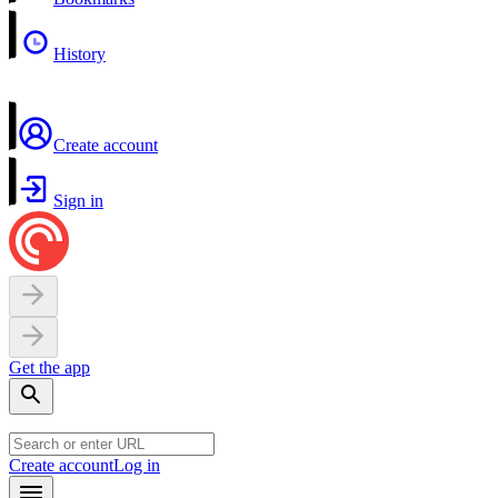
History
Create account
Sign in
Get the app
Create account
Log in