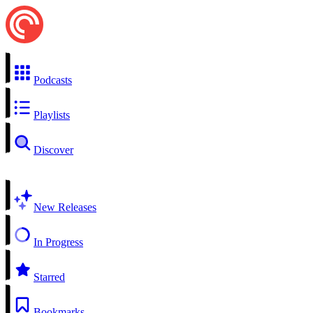
Podcasts
Playlists
Discover
New Releases
In Progress
Starred
Bookmarks