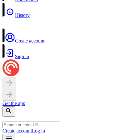
History
Create account
Sign in
Get the app
Create account
Log in