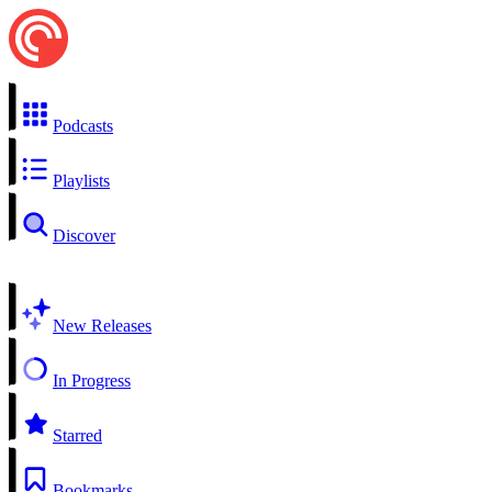
Podcasts
Playlists
Discover
New Releases
In Progress
Starred
Bookmarks