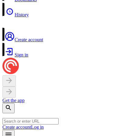
History
Create account
Sign in
Get the app
Create account
Log in