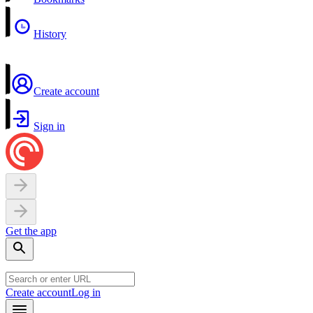
History
Create account
Sign in
Get the app
Create account
Log in