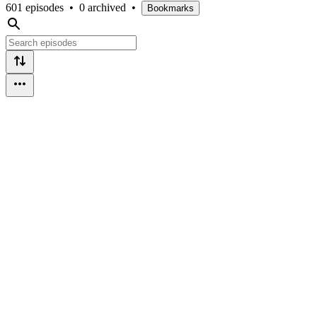
601 episodes
•
0 archived
•
Bookmarks