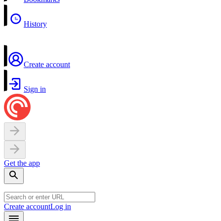
History
Create account
Sign in
Get the app
Create account
Log in