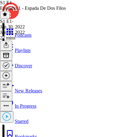
S1 E1
Episodio 1 - Espada De Dos Filos
S1 E1
·
Jan 30, 2022
Jan 30, 2022
Podcasts
22 mins
Playlists
Discover
New Releases
In Progress
Starred
Bookmarks