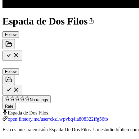
Espada de Dos Filos
Follow
Follow
No ratings
Rate
Espada de Dos Filos
open.firstory.me/user/ckz1wpvbq4ia808322ffg56tb
Esta es nuestra emisión Espada De Dos Filos. Un estudio bíblico compl