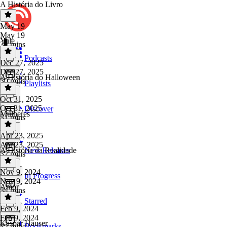
A História do Livro
May 19
May 19
Yule
31 mins
Podcasts
Dec 27, 2025
Dec 27, 2025
A História do Halloween
30 mins
Playlists
Oct 31, 2025
Oct 31, 2025
Discover
Mulheres
31 mins
Apr 23, 2025
Apr 23, 2025
A História da Realidade
New Releases
32 mins
Nov 9, 2024
In Progress
Nov 9, 2024
Amor
34 mins
Starred
Feb 9, 2024
Feb 9, 2024
Kaspar Hauser
Bookmarks
32 mins