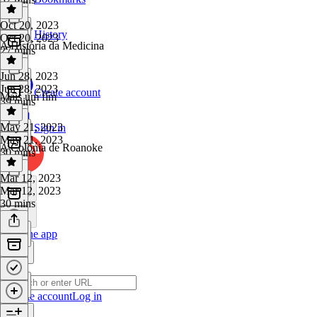
Oct 20, 2023
History
Oct 20, 2023
A História da Medicina
27 mins
Jun 28, 2023
Jun 28, 2023
Create account
Mais um fim
39 mins
May 21, 2023
Sign in
May 21, 2023
A Colônia de Roanoke
30 mins
Mar 12, 2023
Mar 12, 2023
30 mins
Get the app
Create account
Log in