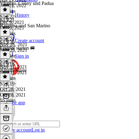
Vicenza, Conny und Padua
Apr 21, 2022
50 mins
History
S1 E22
·
S1 E21
Dec 9, 2021
Ravenna und San Marino
Dec 9, 2021
37 mins
S1 E21
·
Create account
S1 E20
Nov 25, 2021
Erstmal starten 🚐
Nov 25, 2021
43 mins
Sign in
S1 E20
·
S1 E19
Nov 11, 2021
Amalfi-Küste
Nov 11, 2021
40 mins
S1 E19
·
Oct 28, 2021
Oct 28, 2021
55 mins
Get the app
Create account
Log in