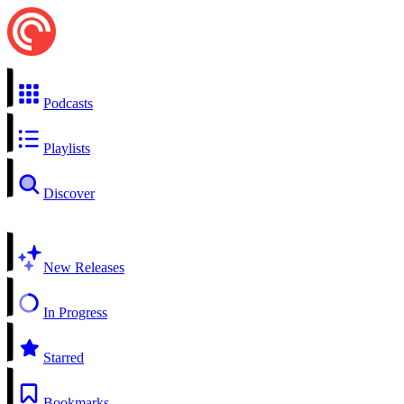
Podcasts
Playlists
Discover
New Releases
In Progress
Starred
Bookmarks