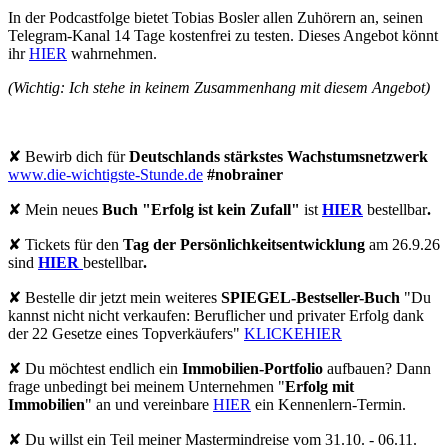
In der Podcastfolge bietet Tobias Bosler allen Zuhörern an, seinen
Telegram-Kanal 14 Tage kostenfrei zu testen. Dieses Angebot könnt
ihr
HIER
wahrnehmen.
(Wichtig: Ich stehe in keinem Zusammenhang mit diesem Angebot)
✘ Bewirb dich für
Deutschlands stärkstes Wachstumsnetzwerk
⁠⁠⁠⁠⁠⁠⁠⁠⁠⁠⁠⁠⁠⁠⁠⁠⁠⁠⁠⁠⁠⁠⁠⁠⁠⁠⁠⁠⁠⁠⁠⁠⁠⁠⁠www.die-wichtigste-Stunde.de⁠⁠⁠⁠⁠⁠⁠⁠⁠⁠⁠⁠⁠⁠⁠⁠⁠⁠⁠⁠⁠⁠⁠⁠⁠⁠⁠⁠⁠⁠⁠⁠⁠⁠⁠
#nobrainer
✘ Mein neues
Buch "Erfolg ist kein Zufall"
ist
HIER
bestellbar
.
✘ Tickets für den
Tag der Persönlichkeitsentwicklung
am 26.9.26
sind
HIER
bestellbar
.
✘ Bestelle dir jetzt mein weiteres
SPIEGEL-Bestseller-Buch
"Du
kannst nicht nicht verkaufen: Beruflicher und privater Erfolg dank
der 22 Gesetze eines Topverkäufers"
⁠⁠⁠⁠⁠⁠⁠⁠⁠⁠⁠⁠⁠⁠⁠⁠⁠⁠⁠⁠⁠⁠⁠⁠⁠⁠⁠⁠⁠⁠⁠⁠⁠⁠KLICKEHIER⁠⁠⁠⁠⁠⁠⁠⁠⁠⁠⁠⁠⁠⁠⁠⁠⁠⁠⁠⁠⁠⁠⁠⁠⁠⁠⁠⁠⁠⁠⁠⁠⁠⁠
✘ Du möchtest endlich ein
Immobilien-Portfolio
aufbauen? Dann
frage unbedingt bei meinem Unternehmen "
Erfolg mit
Immobilien
" an und vereinbare
⁠⁠⁠⁠⁠⁠⁠⁠⁠⁠⁠⁠⁠⁠⁠⁠⁠⁠⁠⁠⁠⁠⁠⁠⁠⁠⁠⁠⁠⁠⁠⁠⁠⁠HIER⁠⁠⁠⁠⁠⁠⁠⁠⁠⁠⁠⁠⁠⁠⁠⁠⁠⁠⁠⁠⁠⁠⁠⁠⁠⁠⁠⁠⁠⁠⁠⁠⁠⁠
ein Kennenlern-Termin.
✘ Du willst ein Teil meiner Mastermindreise vom 31.10. - 06.11.