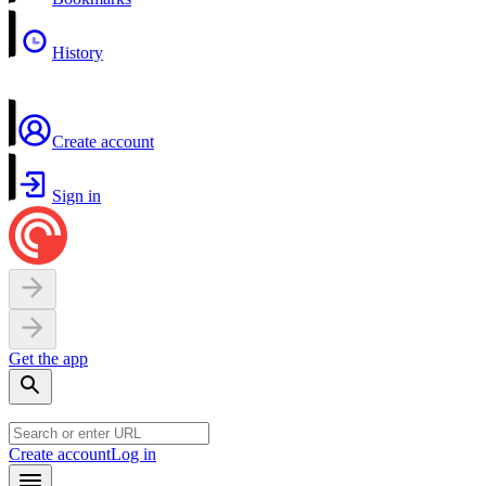
History
Create account
Sign in
Get the app
Create account
Log in