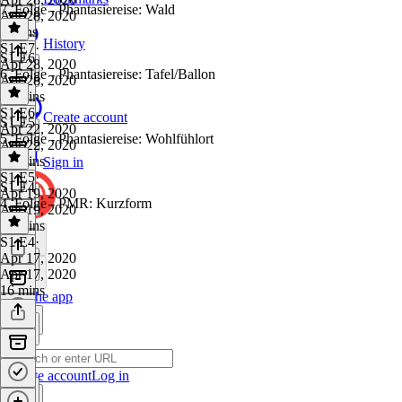
7. Folge - Phantasiereise: Wald
Apr 28, 2020
9 mins
History
S1 E7
·
S1 E6
Apr 28, 2020
6. Folge - Phantasiereise: Tafel/Ballon
Apr 28, 2020
13 mins
S1 E6
·
Create account
S1 E5
Apr 22, 2020
5. Folge - Phantasiereise: Wohlfühlort
Apr 22, 2020
17 mins
Sign in
S1 E5
·
S1 E4
Apr 19, 2020
4. Folge - PMR: Kurzform
Apr 19, 2020
13 mins
S1 E4
·
Apr 17, 2020
Apr 17, 2020
16 mins
Get the app
Create account
Log in