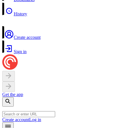
History
Create account
Sign in
Get the app
Create account
Log in