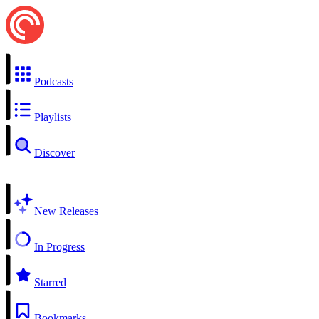
Podcasts
Playlists
Discover
New Releases
In Progress
Starred
Bookmarks