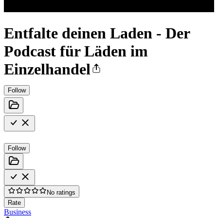
Entfalte deinen Laden - Der
Podcast für Läden im
Einzelhandel
Follow
Follow
No ratings
Rate
Business