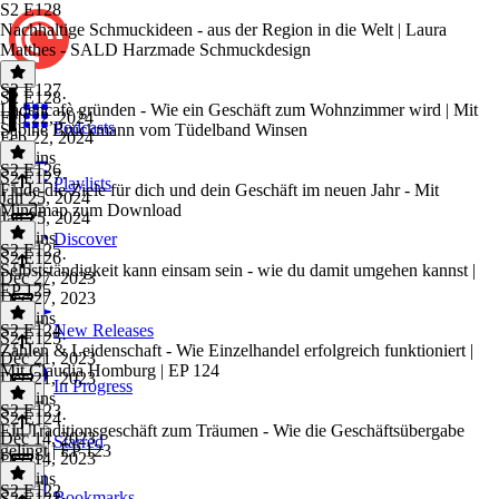
S2 E128
Nachhaltige Schmuckideen - aus der Region in die Welt | Laura
Matthes - SALD Harzmade Schmuckdesign
S2 E127
S2 E128
·
Ladencafè gründen - Wie ein Geschäft zum Wohnzimmer wird | Mit
Feb 22, 2024
Podcasts
Sabine Brückmann vom Tüdelband Winsen
Feb 22, 2024
46 mins
S2 E126
S2 E127
·
Playlists
Finde die Ziele für dich und dein Geschäft im neuen Jahr - Mit
Jan 25, 2024
Mindmap zum Download
Jan 25, 2024
36 mins
Discover
S2 E125
S2 E126
·
Selbstständigkeit kann einsam sein - wie du damit umgehen kannst |
Dec 27, 2023
EP 125
Dec 27, 2023
16 mins
S2 E124
New Releases
S2 E125
·
Zahlen & Leidenschaft - Wie Einzelhandel erfolgreich funktioniert |
Dec 21, 2023
Mit Claudia Homburg | EP 124
Dec 21, 2023
In Progress
15 mins
S2 E123
S2 E124
·
Ein Traditionsgeschäft zum Träumen - Wie die Geschäftsübergabe
Dec 14, 2023
Starred
gelingt | EP 123
Dec 14, 2023
51 mins
S2 E122
Bookmarks
S2 E123
·