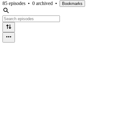
85 episodes
•
0 archived
•
Bookmarks