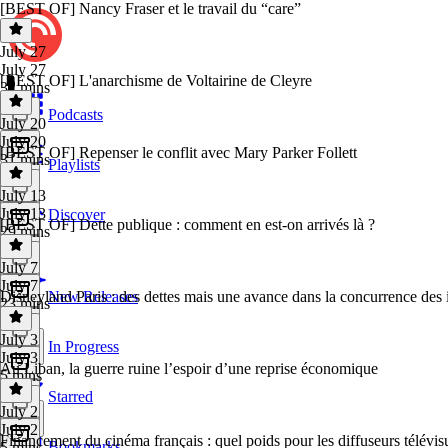
[BEST OF] Nancy Fraser et le travail du “care”
July 27
July 27
[BEST OF] L'anarchisme de Voltairine de Cleyre
32 mins
Podcasts
July 20
July 20
[BEST OF] Repenser le conflit avec Mary Parker Follett
31 mins
Playlists
July 13
July 13
Discover
[BEST OF] Dette publique : comment en est-on arrivés là ?
29 mins
July 7
July 7
Disneyland Paris : des dettes mais une avance dans la concurrence des 
New Releases
23 mins
July 3
In Progress
July 3
Au Liban, la guerre ruine l’espoir d’une reprise économique
5 mins
Starred
July 2
July 2
Financement du cinéma français : quel poids pour les diffuseurs télévis
Bookmarks
5 mins