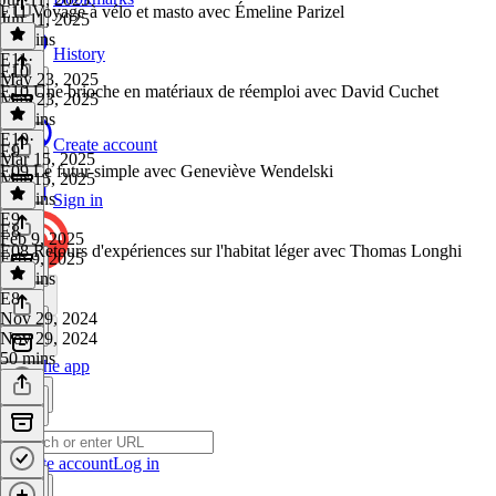
E11 Voyage à vélo et masto avec Émeline Parizel
Jun 11, 2025
46 mins
History
E11
·
E10
May 23, 2025
E10 Une brioche en matériaux de réemploi avec David Cuchet
May 23, 2025
48 mins
E10
·
Create account
E9
Mar 15, 2025
E09 Le futur simple avec Geneviève Wendelski
Mar 15, 2025
49 mins
Sign in
E9
·
E8
Feb 9, 2025
E08 Retours d'expériences sur l'habitat léger avec Thomas Longhi
Feb 9, 2025
45 mins
E8
·
Nov 29, 2024
Nov 29, 2024
50 mins
Get the app
Create account
Log in